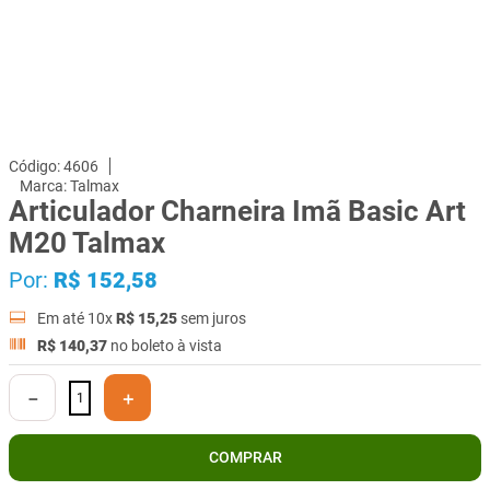
4606
Talmax
Articulador Charneira Imã Basic Art
M20 Talmax
Por:
R$
152
,
58
Em até
10
x
R$
15
,
25
sem juros
R$
140
,
37
no boleto à vista
－
＋
COMPRAR