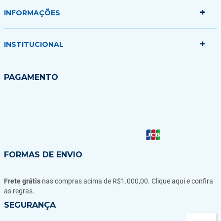
+
Minha conta
INFORMAÇÕES
Meus pedidos
Minha sacola
+
Politica de Entrega
INSTITUCIONAL
Formas de Pagamento
Garantias Trocas e Devoluções
Quem somos
PAGAMENTO
Fale conosco
Blog
FORMAS DE ENVIO
Frete grátis
nas compras acima de R$1.000,00. Clique aqui e confira
as regras.
SEGURANÇA