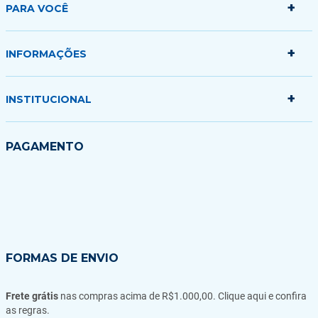
+
PARA VOCÊ
+
Minha conta
INFORMAÇÕES
Meus pedidos
Minha sacola
+
Politica de Entrega
INSTITUCIONAL
Formas de Pagamento
Garantias Trocas e Devoluções
Quem somos
PAGAMENTO
Fale conosco
Blog
FORMAS DE ENVIO
Frete grátis
nas compras acima de R$1.000,00. Clique aqui e confira
as regras.