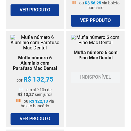
ou
R$
56
,
25
via boleto
bancário
VER PRODUTO
VER PRODUTO
Mufla número 6 com
Mufla número 6
Pino Mac Dental
Alumínio com
Parafuso Mac Dental
INDISPONÍVEL
R$
132
,
75
por
em até
10
x de
R$
13
,
27
sem juros
ou
R$
122
,
13
via
boleto bancário
VER PRODUTO