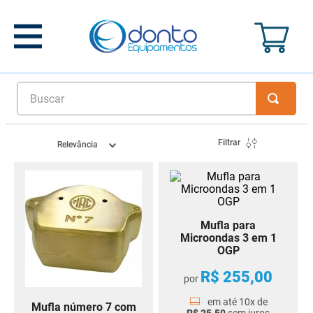
Buscar
Filtrar
Relevância
Mufla para
Microondas 3 em 1
OGP
R$
255
,
00
por
em até
10
x de
Mufla número 7 com