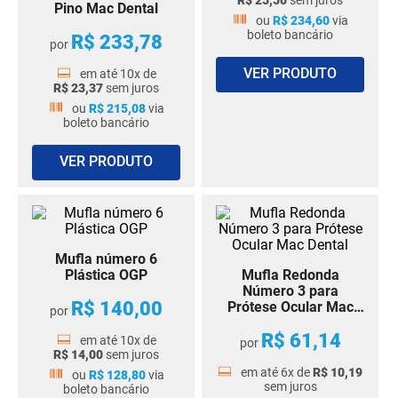
R$
25
,
50
sem juros
Pino Mac Dental
ou
R$
234
,
60
via
boleto bancário
R$
233
,
78
por
VER PRODUTO
em até
10
x de
R$
23
,
37
sem juros
ou
R$
215
,
08
via
boleto bancário
VER PRODUTO
Mufla número 6
Plástica OGP
Mufla Redonda
Número 3 para
R$
140
,
00
Prótese Ocular Mac
por
Dental
R$
61
,
14
em até
10
x de
por
R$
14
,
00
sem juros
em até
6
x de
R$
10
,
19
ou
R$
128
,
80
via
sem juros
boleto bancário