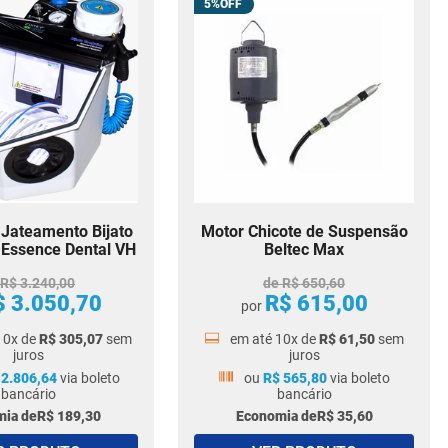
5%
 Jateamento Bijato
Motor Chicote de Suspensão
- Essence Dental VH
Beltec Max
R$
3
.
240
,
00
de
R$
650
,
60
$
3
.
050
,
70
R$
615
,
00
por
10
x de
R$
305
,
07
sem
em até
10
x de
R$
61
,
50
sem
juros
juros
2
.
806
,
64
via boleto
ou
R$
565
,
80
via boleto
bancário
bancário
ia de
R$
189
,
30
Economia de
R$
35
,
60