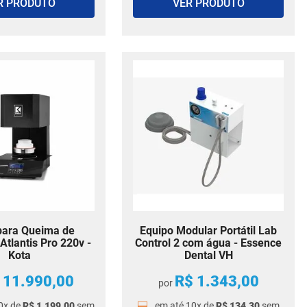
R PRODUTO
VER PRODUTO
para Queima de
Equipo Modular Portátil Lab
Atlantis Pro 220v -
Control 2 com água - Essence
Kota
Dental VH
11
.
990
,
00
R$
1
.
343
,
00
por
0
x de
R$
1
.
199
,
00
sem
em até
10
x de
R$
134
,
30
sem