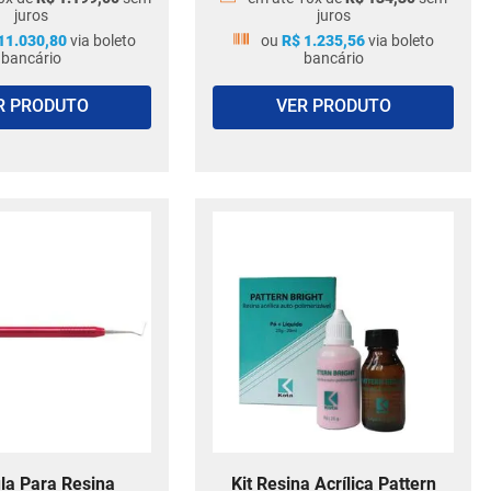
juros
juros
11
.
030
,
80
via boleto
ou
R$
1
.
235
,
56
via boleto
bancário
bancário
R PRODUTO
VER PRODUTO
la Para Resina
Kit Resina Acrílica Pattern