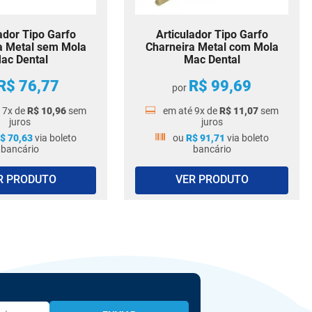
ador Tipo Garfo
Articulador Tipo Garfo
a Metal sem Mola
Charneira Metal com Mola
ac Dental
Mac Dental
R$
76
,
77
R$
99
,
69
por
é
7
x de
R$
10
,
96
sem
em até
9
x de
R$
11
,
07
sem
juros
juros
$
70
,
63
via boleto
ou
R$
91
,
71
via boleto
bancário
bancário
R PRODUTO
VER PRODUTO