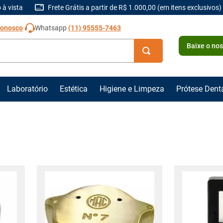
 à vista
Frete Grátis a partir de R$ 1.000,00 (em itens exclusivos)
Conosco
Whatsapp
(11) 95555-7463
Baixe o no
Laboratório
Estética
Higiene e Limpeza
Prótese Dent