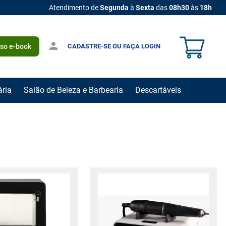
Atendimento de
Segunda
à
Sexta
das
08h30
às
18h
CADASTRE-SE OU FAÇA LOGIN
sso e-book
ária
Salão de Beleza e Barbearia
Descartáveis