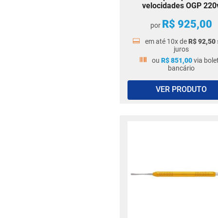
velocidades OGP 220
R$
925
,
00
por
em até
10
x de
R$
92
,
50
juros
ou
R$
851
,
00
via bole
bancário
VER PRODUTO