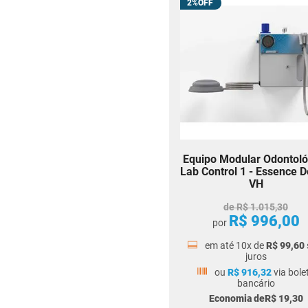
Motor para Unhas
2%
Vibrador de Gesso
Torno para Polimento
Recortador de Palato
Motor para Polimento
Micro Motor de Bancada
Gotejador Elétrico
Especímetro para Prótese
Espatulador a Vácuo
Espátula Elétrica
Equipo Modular Odontoló
Central de Jateamento
Lab Control 1 - Essence D
VH
Black Friday
Sistema Injetor de Resina
de
R$
1
.
015
,
30
Luminária para Laboratório
R$
996
,
00
por
Estante para Motor de
em até
10
x de
R$
99
,
60
Polimento
juros
Equipo Modular Portátil
ou
R$
916
,
32
via bole
Eletrolítico
bancário
Economia de
R$
19
,
30
Bico de Bunsen