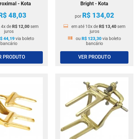
roximal - Kota
Bright - Kota
R$
48
,
03
R$
134
,
02
por
é
4
x de
R$
12
,
00
sem
em até
10
x de
R$
13
,
40
sem
juros
juros
$
44
,
19
via boleto
ou
R$
123
,
30
via boleto
bancário
bancário
R PRODUTO
VER PRODUTO