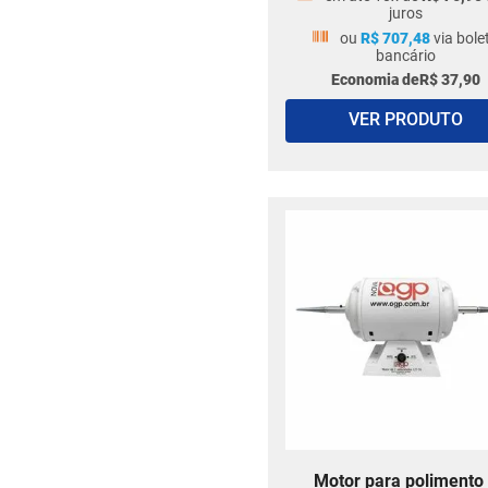
juros
Cadeira para Protético
ou
R$
707
,
48
via bole
Bijato
bancário
Base para Troquel
Economia de
R$
37
,
90
VER PRODUTO
Motor para polimento