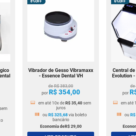
8%
6%
gico
Vibrador de Gesso Vibramaxx
Central de
ental
- Essence Dental VH
Evolution 
de
R$
383
,
00
de
R$
354
,
00
R
por
por
em até
10
x de
R$
35
,
40
sem
em até
juros
sem
ou
R$
325
,
68
via boleto
ou
R$
bancário
to
Economia de
R$
29
,
00
Econom