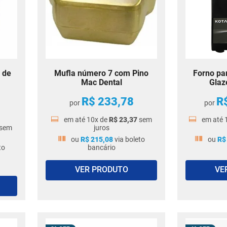
 de
Mufla número 7 com Pino
Forno pa
Mac Dental
Glaz
R$
233
,
78
R
por
por
em até
10
x de
R$
23
,
37
sem
em até
sem
juros
ou
R$
215
,
08
via boleto
ou
R$
to
bancário
VER PRODUTO
VE