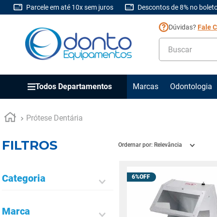
Parcele em até 10x sem juros
Descontos de 8% no boleto
Dúvidas?
Fale 
Buscar
Todos Departamentos
Marcas
Odontologia
Prótese Dentária
FILTROS
Ordernar por:
Relevância
Categoria
6%
Kota
Marca
Forno