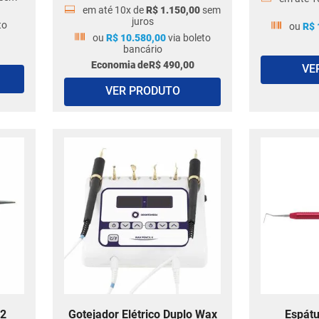
em até
10
x de
R$
1
.
150
,
00
sem
juros
to
ou
R$
ou
R$
10
.
580
,
00
via boleto
bancário
Economia de
R$
490
,
00
VE
VER PRODUTO
 2
Gotejador Elétrico Duplo Wax
Espátu