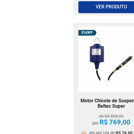
Aquecedor de Instrumentos
VER PRODUTO
Aquecedor de Espátulas
Aquecedor de Cera
Acessórios para Prótese
Trijato para Prótese
5%
Suporte de Caixas
Prensa Hidráulica
Polidora Química
Plastificadora de Godiva e
Polidora Química
Monojato
Martelete Pneumático
Maçarico
Jato Óxido de Alumínio
Motor Chicote de Suspe
Impressora 3D Odontológica
Beltec Super
Estante para Centrífuga
de
R$
806
,
90
Centrífuga para Fundição
R$
769
,
00
por
Câmara para Desgaste e
Jateamento
em até
10
x de
R$
76
,
90