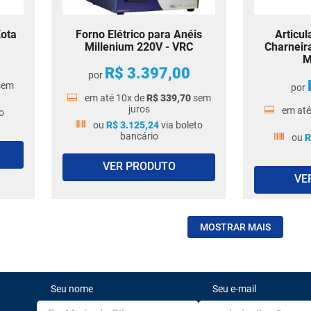
Kota
Forno Elétrico para Anéis
Articul
Millenium 220V - VRC
Charneir
M
R$
3
.
397
,
00
por
sem
por
em até
10
x de
R$
339
,
70
sem
juros
em at
o
ou
R$
3
.
125
,
24
via boleto
bancário
ou
R
VER PRODUTO
VE
MOSTRAR MAIS
Seu nome
Seu e-mail