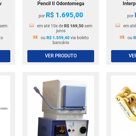
v
Pencil II Odontomega
Interp
R$
1
.
695
,
00
por
por
sem
em até
10
x de
R$
169
,
50
sem
em at
juros
to
ou
R$
1
.
559
,
40
via boleto
ou
R
bancário
VER PRODUTO
VE