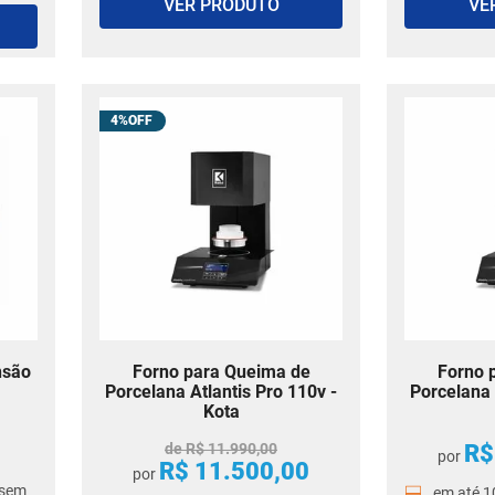
VER PRODUTO
VE
4%
nsão
Forno para Queima de
Forno 
Porcelana Atlantis Pro 110v -
Porcelana 
Kota
de
R$
11
.
990
,
00
R$
por
R$
11
.
500
,
00
por
sem
em até
1