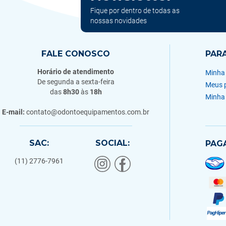
Fique por dentro de todas as
nossas novidades
FALE CONOSCO
PAR
Horário de atendimento
Minha
De segunda a sexta-feira
Meus 
das
8h30
às
18h
Minha
E-mail:
contato@odontoequipamentos.com.br
SAC:
SOCIAL:
PAG
(11) 2776-7961