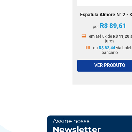
Espátula Almore N° 2 - 
R$
89
,
61
por
em até
8
x de
R$
11
,
20
juros
ou
R$
82
,
44
via bolet
bancário
VER PRODUTO
Assine nossa
Newsletter