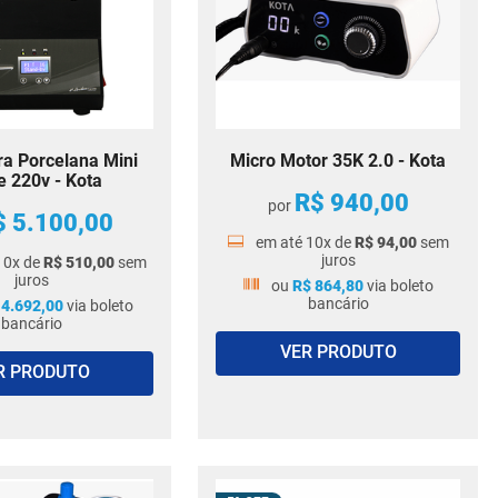
ra Porcelana Mini
Micro Motor 35K 2.0 - Kota
e 220v - Kota
R$
940
,
00
por
$
5
.
100
,
00
em até
10
x de
R$
94
,
00
sem
juros
10
x de
R$
510
,
00
sem
juros
ou
R$
864
,
80
via boleto
bancário
4
.
692
,
00
via boleto
bancário
VER PRODUTO
R PRODUTO