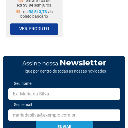
em até
10
x de
R$
55
,
84
sem juros
ou
R$
513
,
73
via
boleto bancário
VER PRODUTO
Newsletter
Assine nossa
Fique por dentro de todas as nossas novidades
Seu nome
Seu e-mail
ENVIAR