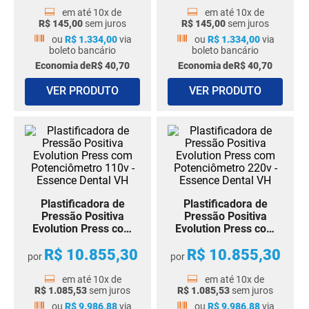
em até
10
x de
em até
10
x de
R$
145
,
00
sem juros
R$
145
,
00
sem juros
ou
R$
1
.
334
,
00
via
ou
R$
1
.
334
,
00
via
boleto bancário
boleto bancário
Economia de
R$
40
,
70
Economia de
R$
40
,
70
VER PRODUTO
VER PRODUTO
Plastificadora de
Plastificadora de
Pressão Positiva
Pressão Positiva
Evolution Press com
Evolution Press com
Potenciômetro 110v -
Potenciômetro 220v -
R$
10
.
855
,
30
R$
10
.
855
,
30
Essence Dental VH
Essence Dental VH
por
por
em até
10
x de
em até
10
x de
R$
1
.
085
,
53
sem juros
R$
1
.
085
,
53
sem juros
ou
R$
9
.
986
,
88
via
ou
R$
9
.
986
,
88
via