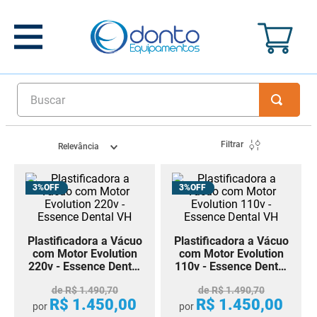
Buscar
Filtrar
Relevância
3%
3%
Plastificadora a Vácuo
Plastificadora a Vácuo
com Motor Evolution
com Motor Evolution
220v - Essence Dental
110v - Essence Dental
VH
VH
de
R$
1
.
490
,
70
de
R$
1
.
490
,
70
R$
1
.
450
,
00
R$
1
.
450
,
00
por
por