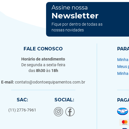
Assine nossa
Newsletter
Fique por dentro de todas as
nossas novidades
FALE CONOSCO
PAR
Horário de atendimento
Minha
De segunda a sexta-feira
Meus 
das
8h30
às
18h
Minha
E-mail:
contato@odontoequipamentos.com.br
SAC:
SOCIAL:
PAG
(11) 2776-7961