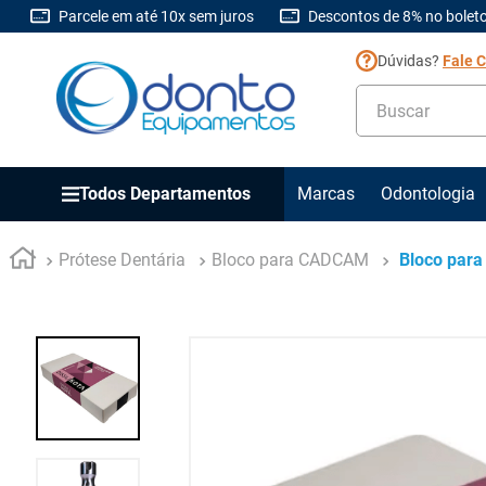
Parcele em até 10x sem juros
Descontos de 8% no boleto
Dúvidas?
Fale 
Buscar
Todos Departamentos
Marcas
Odontologia
Prótese Dentária
Bloco para CADCAM
Bloco para 