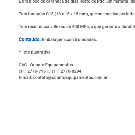
É um bloco de cerâmica de dissilicato de lítio, um material d
Tem tamanho C15 (18 x 15 x 15 mm), que se encaixa perfe
Tem resistência à flexão de 400 MPa, o que garante a durabi
Conteúdo:
Embalagem com 5 unidades.
* Foto Ilustrativa
CAC - Odonto Equipamentos
(11) 2776-7961 / (11) 2776-8294
E-mail: contato@odontoequipamentos.com.br