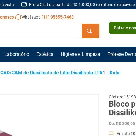
 à vista
Frete Grátis a partir de R$ 1.000,00 (em itens exclusivos)
Conosco
Whatsapp
(11) 95555-7463
Baixe o no
Laboratório
Estética
Higiene e Limpeza
Prótese Dent
CAD/CAM de Dissilicato de Lítio Dissilikota LTA1 - Kota
15198
Bloco p
Dissili
De:
R$
300
,
00
Em até
10