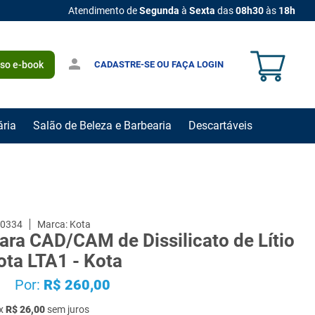
Atendimento de
Segunda
à
Sexta
das
08h30
às
18h
CADASTRE-SE OU FAÇA LOGIN
sso e-book
ária
Salão de Beleza e Barbearia
Descartáveis
0334
Kota
ara CAD/CAM de Dissilicato de Lítio
kota LTA1 - Kota
Por:
R$
260
,
00
x
R$
26
,
00
sem juros