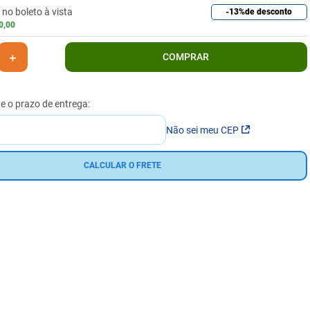
no boleto à vista
-
13%
de desconto
0
,
00
＋
COMPRAR
Não sei meu CEP
CALCULAR O FRETE