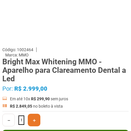
1002464
MMO
Bright Max Whitening MMO -
Aparelho para Clareamento Dental a
Led
Por:
R$
2
.
999
,
00
Em até
10
x
R$
299
,
90
sem juros
R$
2
.
849
,
05
no boleto à vista
－
＋