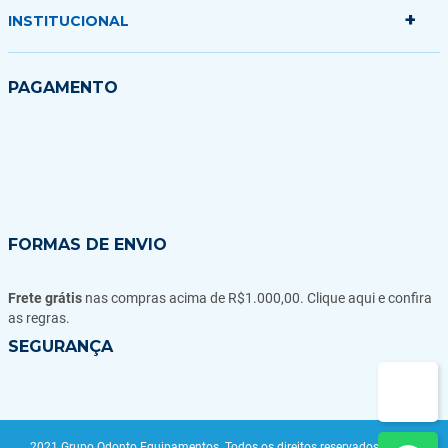
Minha sacola
+
Politica de Entrega
INSTITUCIONAL
Formas de Pagamento
Garantias Trocas e Devoluções
Quem somos
PAGAMENTO
Fale conosco
Blog
FORMAS DE ENVIO
Frete grátis
nas compras acima de R$1.000,00. Clique aqui e confira
as regras.
SEGURANÇA
2021 Grupo Odonto Equipamentos. Todos os direitos reservados | CNPJ