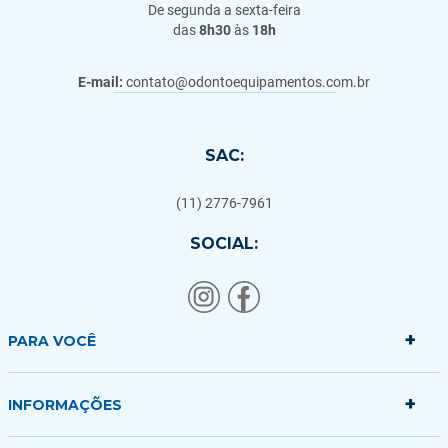
De segunda a sexta-feira
das
8h30
às
18h
E-mail:
contato@odontoequipamentos.com.br
SAC:
(11) 2776-7961
SOCIAL:
+
PARA VOCÊ
+
Minha conta
INFORMAÇÕES
Meus pedidos