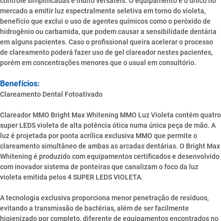
controle simplificadas e muito versáteis. O equipamento é o único no
mercado a emitir luz espectralmente seletiva em torno do violeta,
benefício que exclui o uso de agentes químicos como o peróxido de
hidrogênio ou carbamida, que podem causar a sensibilidade dentária
em alguns pacientes. Caso o profissional queira acelerar o processo
de clareamento poderá fazer uso de gel clareador nestes pacientes,
porém em concentrações menores que o usual em consultório.
Benefícios:
Clareamento Dental Fotoativado
Clareador MMO Bright Max Whitening MMO Luz Violeta contém quatro
super LEDS violeta de alta potência ótica numa única peça de mão. A
luz é projetada por ponta acrílica exclusiva MMO que permite o
clareamento simultâneo de ambas as arcadas dentárias. O Bright Max
Whitening é produzido com equipamentos certificados e desenvolvido
com inovador sistema de ponteiras que canalizam o foco da luz
violeta emitida pelos 4 SUPER LEDS VIOLETA.
A tecnologia exclusiva proporciona menor penetração de resíduos,
evitando a transmissão de bactérias, além de ser facilmente
higienizado por completo, diferente de equipamentos encontrados no