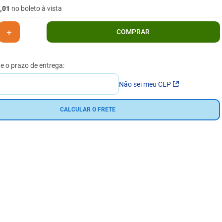
,
01
no boleto à vista
＋
COMPRAR
Não sei meu CEP
CALCULAR O FRETE