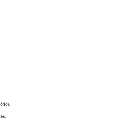
ório).
tes.