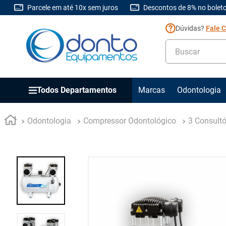
Parcele em até 10x sem juros
Descontos de 8% no boleto
Dúvidas?
Fale 
Buscar
Todos Departamentos
Marcas
Odontologia
Odontologia
Compressor Odontológico
3 Consultó