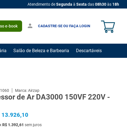
Atendimento de
Segunda
à
Sexta
das
08h30
às
18h
CADASTRE-SE OU FAÇA LOGIN
sso e-book
ária
Salão de Beleza e Barbearia
Descartáveis
1060
Airzap
ssor de Ar DA3000 150VF 220V -
13
.
926
,
10
x
R$
1
.
392
,
61
sem juros