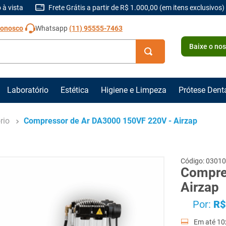
 à vista
Frete Grátis a partir de R$ 1.000,00 (em itens exclusivos)
Conosco
Whatsapp
(11) 95555-7463
Baixe o no
Laboratório
Estética
Higiene e Limpeza
Prótese Dent
rio
Compressor de Ar DA3000 150VF 220V - Airzap
03010
Compre
Airzap
Por:
R$
Em até
10