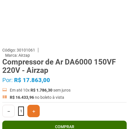
30101061
Airzap
Compressor de Ar DA6000 150VF
220V - Airzap
Por:
R$
17
.
863
,
00
Em até
10
x
R$
1
.
786
,
30
sem juros
R$
16
.
433
,
96
no boleto à vista
－
＋
COMPRAR