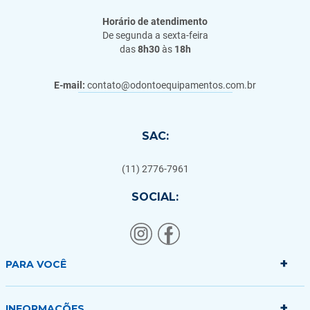
Horário de atendimento
De segunda a sexta-feira
das
8h30
às
18h
E-mail:
contato@odontoequipamentos.com.br
SAC:
(11) 2776-7961
SOCIAL:
+
PARA VOCÊ
+
Minha conta
INFORMAÇÕES