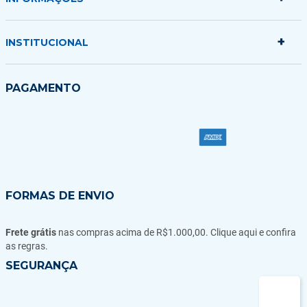
Meus pedidos
Minha sacola
+
Politica de Entrega
INSTITUCIONAL
Formas de Pagamento
Garantias Trocas e Devoluções
Quem somos
PAGAMENTO
Fale conosco
Blog
FORMAS DE ENVIO
Frete grátis
nas compras acima de R$1.000,00. Clique aqui e confira
as regras.
SEGURANÇA