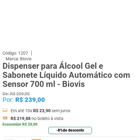
1207
Biovis
Dispenser para Álcool Gel e
Sabonete Líquido Automático com
Sensor 700 ml - Biovis
De:
R$
259
,
00
Por:
R$
239
,
00
Em até
10
x
R$
23
,
90
sem juros
R$
219
,
88
no boleto à vista
Economize
R$
20
,
00
-
8%
de desconto