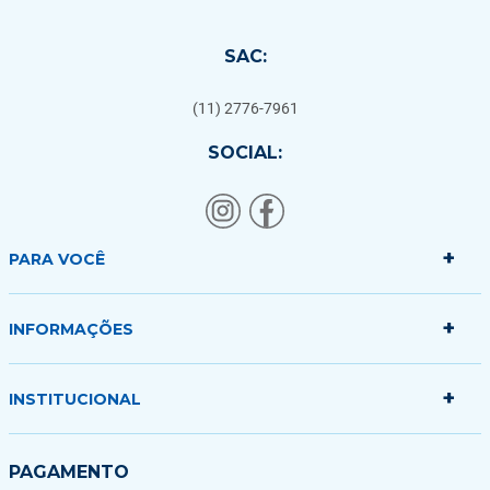
SAC:
(11) 2776-7961
SOCIAL:
+
PARA VOCÊ
+
Minha conta
INFORMAÇÕES
Meus pedidos
Minha sacola
+
Politica de Entrega
INSTITUCIONAL
Formas de Pagamento
Garantias Trocas e Devoluções
Quem somos
PAGAMENTO