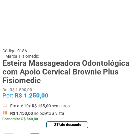
0186
Fisiomedic
Esteira Massageadora Odontológica
com Apoio Cervical Brownie Plus
Fisiomedic
De:
R$
1
.
590
,
00
Por:
R$
1
.
250
,
00
Em até
10
x
R$
125
,
00
sem juros
R$
1
.
150
,
00
no boleto à vista
Economize
R$
340
,
00
-
21%
de desconto