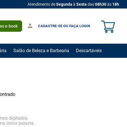
Atendimento de
Segunda
à
Sexta
das
08h30
às
18h
CADASTRE-SE OU FAÇA LOGIN
sso e-book
ária
Salão de Beleza e Barbearia
Descartáveis
ontrado
rmos digitados.
uma única palavra.