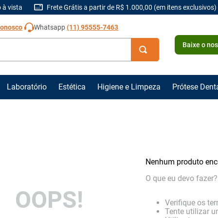
 à vista
Frete Grátis a partir de R$ 1.000,00 (em itens exclusivos)
Conosco
Whatsapp
(11) 95555-7463
Baixe o no
Laboratório
Estética
Higiene e Limpeza
Prótese Dent
Nenhum produto enc
O que eu devo fazer?
OOPS!
Verifique os te
Tente utilizar 