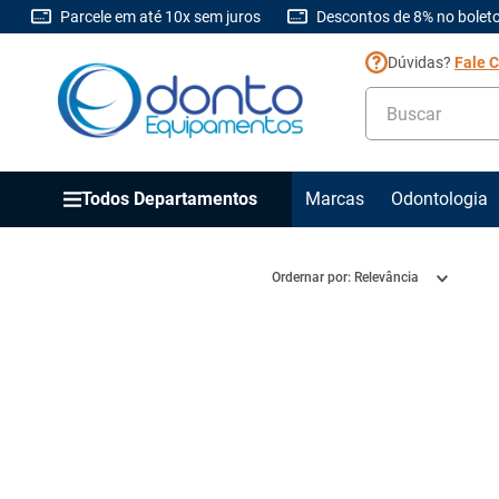
Parcele em até 10x sem juros
Descontos de 8% no boleto
Dúvidas?
Fale 
Buscar
Todos Departamentos
Marcas
Odontologia
Ordernar por:
Relevância