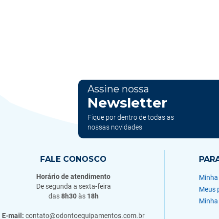
Assine nossa
Newsletter
Fique por dentro de todas as
nossas novidades
FALE CONOSCO
PAR
Horário de atendimento
Minha
De segunda a sexta-feira
Meus 
das
8h30
às
18h
Minha
E-mail:
contato@odontoequipamentos.com.br