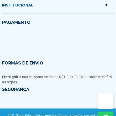
Minha sacola
+
Politica de Entrega
INSTITUCIONAL
Formas de Pagamento
Garantias Trocas e Devoluções
Quem somos
PAGAMENTO
Fale conosco
Blog
FORMAS DE ENVIO
Frete grátis
nas compras acima de R$1.000,00. Clique aqui e confira
as regras.
SEGURANÇA
2021 Grupo Odonto Equipamentos. Todos os direitos reservados | CNPJ