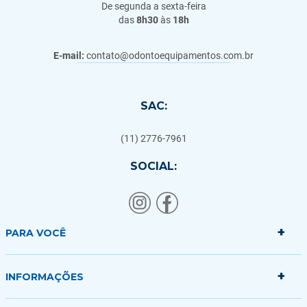
De segunda a sexta-feira
das
8h30
às
18h
E-mail:
contato@odontoequipamentos.com.br
SAC:
(11) 2776-7961
SOCIAL:
+
PARA VOCÊ
+
Minha conta
INFORMAÇÕES
Meus pedidos