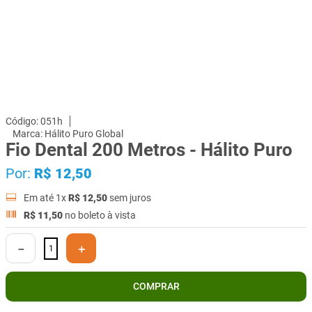
051h
Hálito Puro Global
Fio Dental 200 Metros - Hálito Puro
Por:
R$
12
,
50
Em até
1
x
R$
12
,
50
sem juros
R$
11
,
50
no boleto à vista
－
＋
COMPRAR