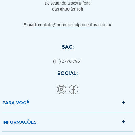
De segunda a sexta-feira
das
8h30
às
18h
E-mail:
contato@odontoequipamentos.com.br
SAC:
(11) 2776-7961
SOCIAL:
+
PARA VOCÊ
+
Minha conta
INFORMAÇÕES
Meus pedidos