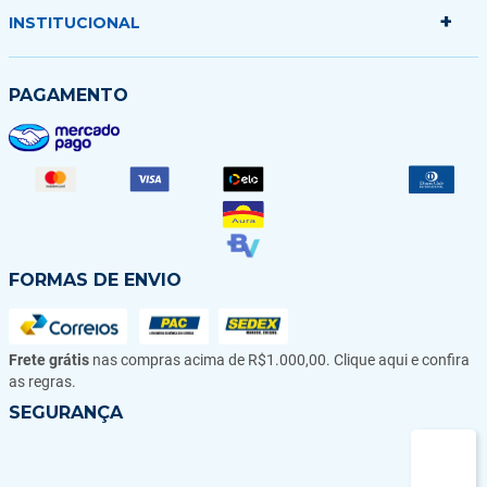
Minha sacola
+
Politica de Entrega
INSTITUCIONAL
Formas de Pagamento
Garantias Trocas e Devoluções
Quem somos
PAGAMENTO
Fale conosco
Blog
FORMAS DE ENVIO
Frete grátis
nas compras acima de R$1.000,00. Clique aqui e confira
as regras.
SEGURANÇA