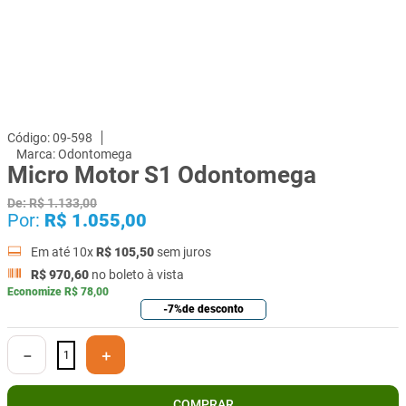
09-598
Odontomega
Micro Motor S1 Odontomega
De:
R$
1
.
133
,
00
Por:
R$
1
.
055
,
00
Em até
10
x
R$
105
,
50
sem juros
R$
970
,
60
no boleto à vista
Economize
R$
78
,
00
-
7%
de desconto
－
＋
COMPRAR