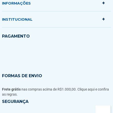
+
Minha conta
INFORMAÇÕES
Meus pedidos
Minha sacola
+
Politica de Entrega
INSTITUCIONAL
Formas de Pagamento
Garantias Trocas e Devoluções
Quem somos
PAGAMENTO
Fale conosco
Blog
FORMAS DE ENVIO
Frete grátis
nas compras acima de R$1.000,00. Clique aqui e confira
as regras.
SEGURANÇA