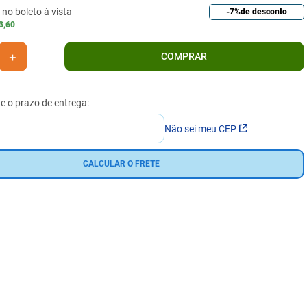
no boleto à vista
-
7%
de desconto
3
,
60
＋
COMPRAR
Não sei meu CEP
CALCULAR O FRETE