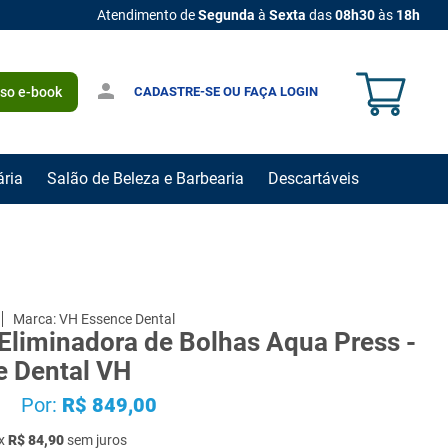
Atendimento de
Segunda
à
Sexta
das
08h30
às
18h
CADASTRE-SE OU FAÇA LOGIN
sso e-book
ária
Salão de Beleza e Barbearia
Descartáveis
VH Essence Dental
Eliminadora de Bolhas Aqua Press -
e Dental VH
Por:
R$
849
,
00
x
R$
84
,
90
sem juros