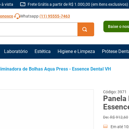
 à vista
Frete Grátis a partir de R$ 1.000,00 (em itens exclusivos)
Conosco
Whatsapp
(11) 95555-7463
Baixe o no
Laboratório
Estética
Higiene e Limpeza
Prótese Dent
liminadora de Bolhas Aqua Press - Essence Dental VH
3971
Panela 
Essenc
De:
R$
912
,
60
Em até
10