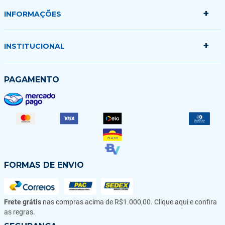
+
Minha conta
INFORMAÇÕES
Meus pedidos
Minha sacola
+
Politica de Entrega
INSTITUCIONAL
Formas de Pagamento
Garantias Trocas e Devoluções
Quem somos
PAGAMENTO
Fale conosco
Blog
FORMAS DE ENVIO
Frete grátis
nas compras acima de R$1.000,00. Clique aqui e confira
as regras.