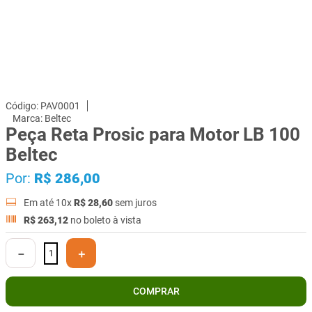
PAV0001
Beltec
Peça Reta Prosic para Motor LB 100
Beltec
Por:
R$
286
,
00
Em até
10
x
R$
28
,
60
sem juros
R$
263
,
12
no boleto à vista
－
＋
COMPRAR