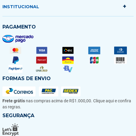
Minha sacola
+
Politica de Entrega
INSTITUCIONAL
Formas de Pagamento
Garantias Trocas e Devoluções
Quem somos
PAGAMENTO
Fale conosco
Blog
FORMAS DE ENVIO
Frete grátis
nas compras acima de R$1.000,00. Clique aqui e confira
as regras.
SEGURANÇA