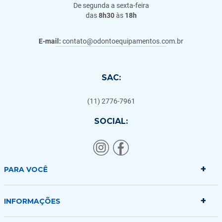
De segunda a sexta-feira
das
8h30
às
18h
E-mail:
contato@odontoequipamentos.com.br
SAC:
(11) 2776-7961
SOCIAL:
+
PARA VOCÊ
+
Minha conta
INFORMAÇÕES
Meus pedidos