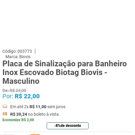
003773
Biovis
Placa de Sinalização para Banheiro
Inox Escovado Biotag Biovis -
Masculino
De:
R$
24
,
00
Por:
R$
22
,
00
Em até
2
x
R$
11
,
00
sem juros
R$
20
,
24
no boleto à vista
Economize
R$
2
,
00
-
8%
de desconto