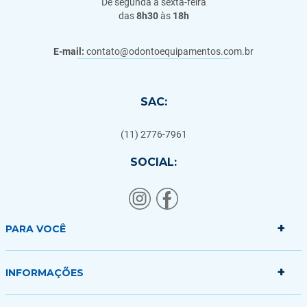
De segunda a sexta-feira
das
8h30
às
18h
E-mail:
contato@odontoequipamentos.com.br
SAC:
(11) 2776-7961
SOCIAL:
+
PARA VOCÊ
+
Minha conta
INFORMAÇÕES
Meus pedidos
Minha sacola