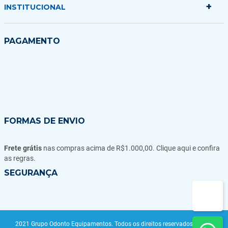
+
Politica de Entrega
INSTITUCIONAL
Formas de Pagamento
Garantias Trocas e Devoluções
Quem somos
PAGAMENTO
Fale conosco
Blog
FORMAS DE ENVIO
Frete grátis
nas compras acima de R$1.000,00. Clique aqui e confira
as regras.
SEGURANÇA
2021 Grupo Odonto Equipamentos. Todos os direitos reservados | CNPJ