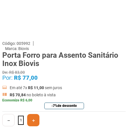
005992
Biovis
Porta Forro para Assento Sanitário
Inox Biovis
De:
R$
83
,
00
Por:
R$
77
,
00
Em até
7
x
R$
11
,
00
sem juros
R$
70
,
84
no boleto à vista
Economize
R$
6
,
00
-
7%
de desconto
－
＋