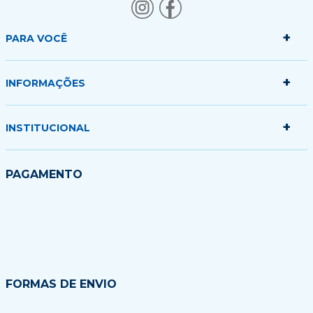
+
PARA VOCÊ
+
Minha conta
INFORMAÇÕES
Meus pedidos
Minha sacola
+
Politica de Entrega
INSTITUCIONAL
Formas de Pagamento
Garantias Trocas e Devoluções
Quem somos
PAGAMENTO
Fale conosco
Blog
FORMAS DE ENVIO