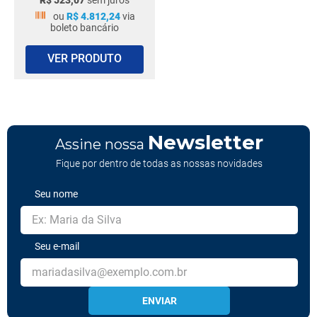
R$
523
,
07
sem juros
ou
R$
4
.
812
,
24
via
boleto bancário
VER PRODUTO
Newsletter
Assine nossa
Fique por dentro de todas as nossas novidades
Seu nome
Seu e-mail
ENVIAR