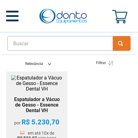
Buscar
Filtrar
Relevância
Espatulador a Vácuo
de Gesso - Essence
Dental VH
R$
5
.
230
,
70
por
em até
10
x de