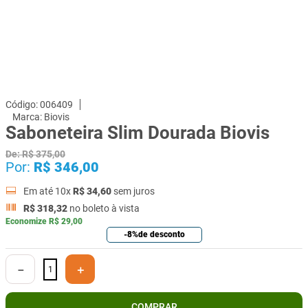
006409
Biovis
Saboneteira Slim Dourada Biovis
De:
R$
375
,
00
Por:
R$
346
,
00
Em até
10
x
R$
34
,
60
sem juros
R$
318
,
32
no boleto à vista
Economize
R$
29
,
00
-
8%
de desconto
－
＋
COMPRAR