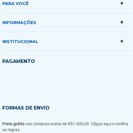
+
PARA VOCÊ
+
Minha conta
INFORMAÇÕES
Meus pedidos
Minha sacola
+
Politica de Entrega
INSTITUCIONAL
Formas de Pagamento
Garantias Trocas e Devoluções
Quem somos
PAGAMENTO
Fale conosco
Blog
FORMAS DE ENVIO
Frete grátis
nas compras acima de R$1.000,00. Clique aqui e confira
as regras.