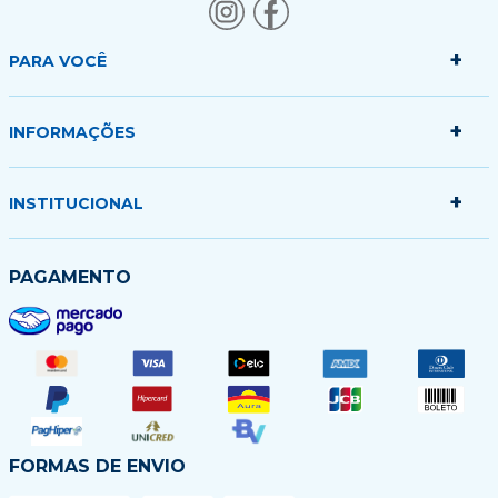
+
PARA VOCÊ
+
Minha conta
INFORMAÇÕES
Meus pedidos
Minha sacola
+
Politica de Entrega
INSTITUCIONAL
Formas de Pagamento
Garantias Trocas e Devoluções
Quem somos
PAGAMENTO
Fale conosco
Blog
FORMAS DE ENVIO