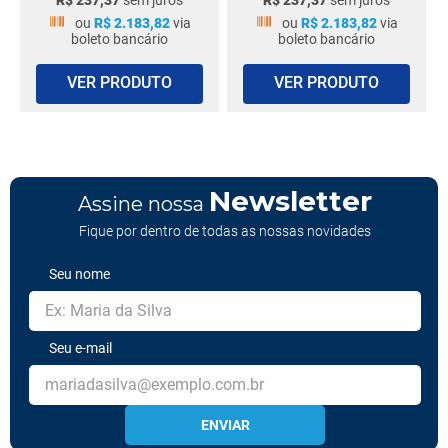
R$
237
,
37
sem juros
R$
237
,
37
sem juros
ou
R$
2
.
183
,
82
via
ou
R$
2
.
183
,
82
via
boleto bancário
boleto bancário
VER PRODUTO
VER PRODUTO
Newsletter
Assine nossa
Fique por dentro de todas as nossas novidades
Seu nome
Seu e-mail
ENVIAR