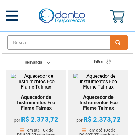
Buscar
Filtrar
Relevância
Aquecedor de
Aquecedor de
Instrumentos Eco
Instrumentos Eco
Flame Talmax
Flame Talmax
R$
2
.
373
,
72
R$
2
.
373
,
72
por
por
em até
10
x de
em até
10
x de