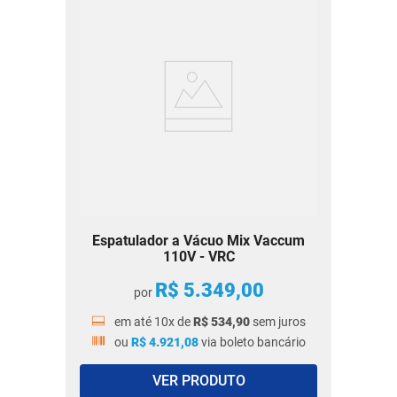
Espatulador a Vácuo Mix Vaccum
110V - VRC
R$
5
.
349
,
00
por
em até
10
x de
R$
534
,
90
sem juros
ou
R$
4
.
921
,
08
via boleto bancário
VER PRODUTO