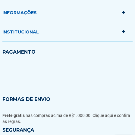
+
Minha conta
INFORMAÇÕES
Meus pedidos
Minha sacola
+
Politica de Entrega
INSTITUCIONAL
Formas de Pagamento
Garantias Trocas e Devoluções
Quem somos
PAGAMENTO
Fale conosco
Blog
FORMAS DE ENVIO
Frete grátis
nas compras acima de R$1.000,00. Clique aqui e confira
as regras.
SEGURANÇA