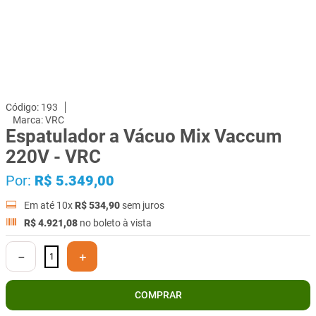
193
VRC
Espatulador a Vácuo Mix Vaccum
220V - VRC
Por:
R$
5
.
349
,
00
Em até
10
x
R$
534
,
90
sem juros
R$
4
.
921
,
08
no boleto à vista
－
＋
COMPRAR