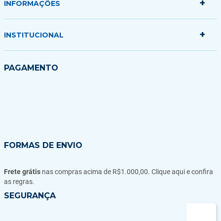
+
Minha conta
INFORMAÇÕES
Meus pedidos
Minha sacola
+
Politica de Entrega
INSTITUCIONAL
Formas de Pagamento
Garantias Trocas e Devoluções
Quem somos
PAGAMENTO
Fale conosco
Blog
FORMAS DE ENVIO
Frete grátis
nas compras acima de R$1.000,00. Clique aqui e confira
as regras.
SEGURANÇA