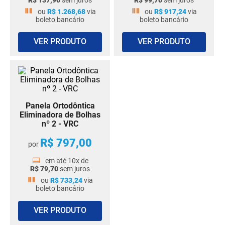
R$
137
,
90
sem juros
R$
99
,
70
sem juros
ou
R$
1
.
268
,
68
via
ou
R$
917
,
24
via
boleto bancário
boleto bancário
VER PRODUTO
VER PRODUTO
Panela Ortodôntica
Eliminadora de Bolhas
nº 2 - VRC
R$
797
,
00
por
em até
10
x de
R$
79
,
70
sem juros
ou
R$
733
,
24
via
boleto bancário
VER PRODUTO