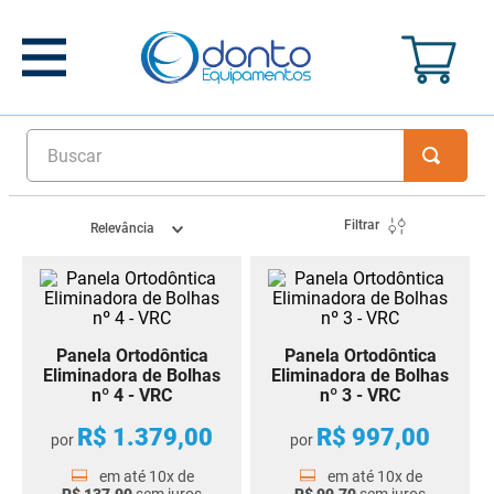
Buscar
Filtrar
Relevância
Panela Ortodôntica
Panela Ortodôntica
Eliminadora de Bolhas
Eliminadora de Bolhas
nº 4 - VRC
nº 3 - VRC
R$
1
.
379
,
00
R$
997
,
00
por
por
em até
10
x de
em até
10
x de