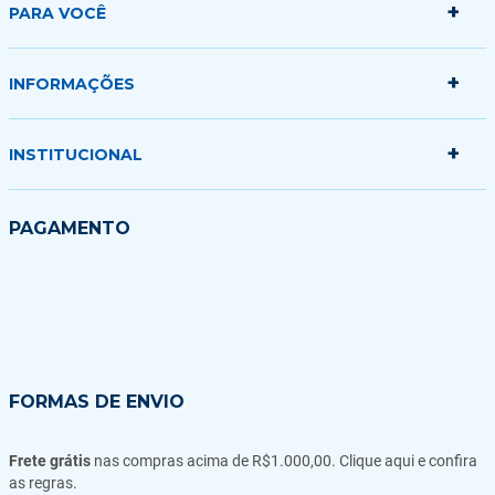
+
PARA VOCÊ
+
Minha conta
INFORMAÇÕES
Meus pedidos
Minha sacola
+
Politica de Entrega
INSTITUCIONAL
Formas de Pagamento
Garantias Trocas e Devoluções
Quem somos
PAGAMENTO
Fale conosco
Blog
FORMAS DE ENVIO
Frete grátis
nas compras acima de R$1.000,00. Clique aqui e confira
as regras.