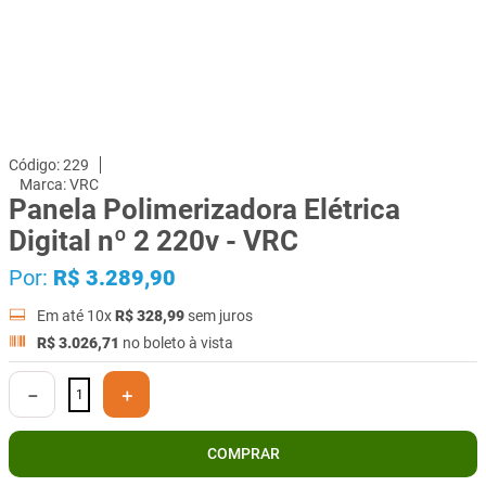
229
VRC
Panela Polimerizadora Elétrica
Digital nº 2 220v - VRC
Por:
R$
3
.
289
,
90
Em até
10
x
R$
328
,
99
sem juros
R$
3
.
026
,
71
no boleto à vista
－
＋
COMPRAR