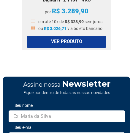
R$
3
.
289
,
90
por
em até
10
x de
R$
328
,
99
sem juros
ou
R$
3
.
026
,
71
via boleto bancário
VER PRODUTO
Newsletter
Assine nossa
Fique por dentro de todas as nossas novidades
Seu nome
Seu e-mail