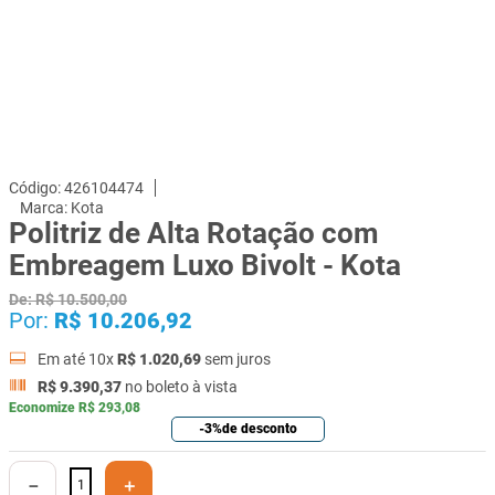
426104474
Kota
Politriz de Alta Rotação com
Embreagem Luxo Bivolt - Kota
De:
R$
10
.
500
,
00
Por:
R$
10
.
206
,
92
Em até
10
x
R$
1
.
020
,
69
sem juros
R$
9
.
390
,
37
no boleto à vista
Economize
R$
293
,
08
-
3%
de desconto
－
＋