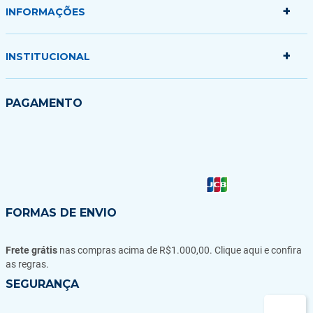
+
Minha conta
INFORMAÇÕES
Meus pedidos
Minha sacola
+
Politica de Entrega
INSTITUCIONAL
Formas de Pagamento
Garantias Trocas e Devoluções
Quem somos
PAGAMENTO
Fale conosco
Blog
FORMAS DE ENVIO
Frete grátis
nas compras acima de R$1.000,00. Clique aqui e confira
as regras.
SEGURANÇA