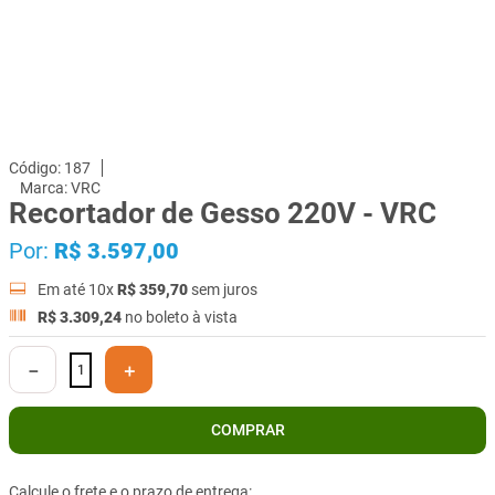
187
VRC
Recortador de Gesso 220V - VRC
Por:
R$
3
.
597
,
00
Em até
10
x
R$
359
,
70
sem juros
R$
3
.
309
,
24
no boleto à vista
－
＋
COMPRAR