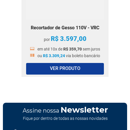
Recortador de Gesso 110V - VRC
R$
3
.
597
,
00
por
em até
10
x de
R$
359
,
70
sem juros
ou
R$
3
.
309
,
24
via boleto bancário
VER PRODUTO
Newsletter
Assine nossa
Fique por dentro de todas as nossas novidades