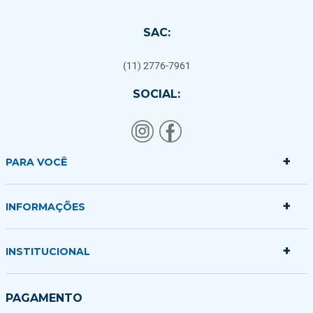
SAC:
(11) 2776-7961
SOCIAL:
+
PARA VOCÊ
+
Minha conta
INFORMAÇÕES
Meus pedidos
Minha sacola
+
Politica de Entrega
INSTITUCIONAL
Formas de Pagamento
Garantias Trocas e Devoluções
Quem somos
PAGAMENTO
Fale conosco