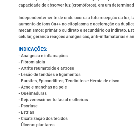
capacidade de absorver luz (cromóforos), em um determinad
Independentemente de onde ocorra a foto recepção da luz, ta
aumento de íons Ca++ no citoplasma e aceleração da duplicaç
mecanismos: primário ou direto e secundário ou indireto. Es
celular, gerando reações analgésicas, anti-inflamatórias e 
INDICAÇÕES:
- Analgesia e inflamações
- Fibromialgia
- Artrite reumatoide e artrose
- Lesão de tendões e ligamentos
- Bursites, Epicondilites, Tendinites e Hérnia de disco
- Acne e manchas na pele
- Queimaduras
- Rejuvenescimento facial e olheiras
- Psoríase
- Estrias
- Cicatrização dos tecidos
- Úlceras plantares