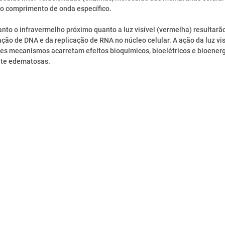
o comprimento de onda específico.
nto o infravermelho próximo quanto a luz visível (vermelha) resultarã
ão de DNA e da replicação de RNA no núcleo celular. A ação da luz vis
tes mecanismos acarretam efeitos bioquímicos, bioelétricos e bioenerg
ante edematosas.