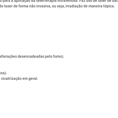
o para a aplicação da laserterapia intravenosa. Faz uso de laser de ba
do laser de forma não invasiva, ou seja, irradiação de maneira tópica.
 alterações desencadeadas pelo fumo).
ina).
 cicatrização em geral.