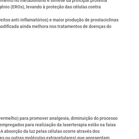
mento no metabolismo e síntese da principal proteína
gênio (EROs), levando à proteção das células contra
itos anti-inflamatórios) e maior produção de prostaciclinas
 modificada ainda melhora nos tratamentos de doenças do
avermelho) para promover analgesia, diminuição do processo
empregados para realização da laserterapia estão na faixa
A absorção da luz pelas células ocorre através dos
es ou outras moléculas extracelulares) que apresentam