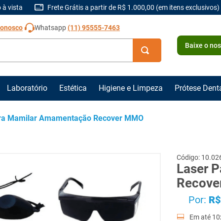
 à vista
Frete Grátis a partir de R$ 1.000,00 (em itens exclusivos)
Conosco
Whatsapp
(11) 95555-7463
Baixe o no
Laboratório
Estética
Higiene e Limpeza
Prótese Dent
ura Mamilar Amamentação Recover MMO
10.02
Laser 
Recov
Por:
R$
Em até
10