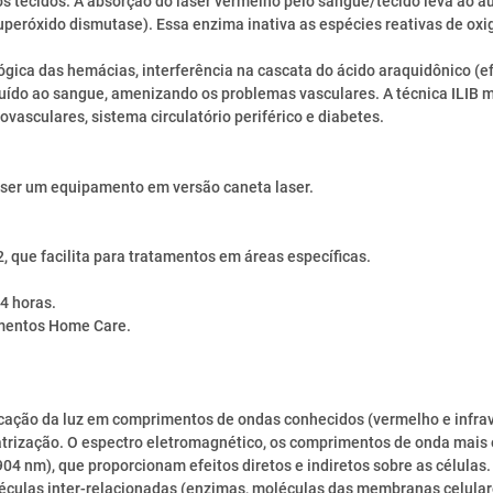
 tecidos. A absorção do laser vermelho pelo sangue/tecido leva ao au
uperóxido dismutase). Essa enzima inativa as espécies reativas de oxi
ca das hemácias, interferência na cascata do ácido araquidônico (efe
fluído ao sangue, amenizando os problemas vasculares. A técnica ILIB
ovasculares, sistema circulatório periférico e diabetes.
 ser um equipamento em versão caneta laser.
2, que facilita para tratamentos em áreas específicas.
4 horas.
imentos Home Care.
licação da luz em comprimentos de ondas conhecidos (vermelho e infr
atrização. O espectro eletromagnético, os comprimentos de onda mais 
4 nm), que proporcionam efeitos diretos e indiretos sobre as células. 
léculas inter-relacionadas (enzimas, moléculas das membranas celular