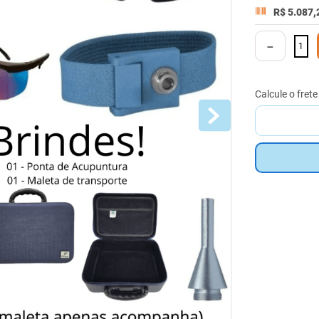
R$
5
.
087
,
－