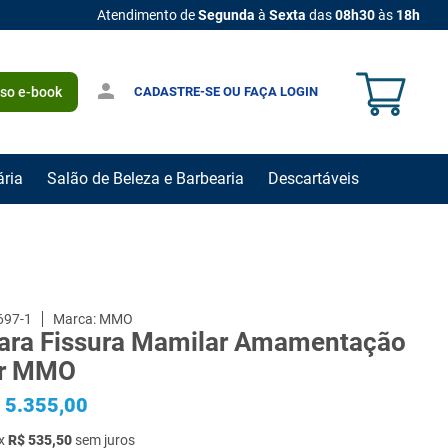
Atendimento de
Segunda
à
Sexta
das
08h30
às
18h
CADASTRE-SE OU FAÇA LOGIN
sso e-book
ária
Salão de Beleza e Barbearia
Descartáveis
697-1
MMO
Para Fissura Mamilar Amamentação
er MMO
5
.
355
,
00
x
R$
535
,
50
sem juros