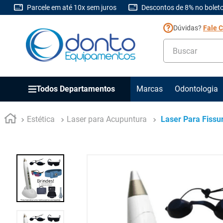
Parcele em até 10x sem juros
Descontos de 8% no boleto
Dúvidas?
Fale 
Buscar
Todos Departamentos
Marcas
Odontologia
Estética
Laser para Acupuntura
Laser Para Fiss