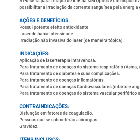
A Pulseira para Terapia de ILIB da MM Optics é um dispositiv
possibilitar a irradiação da corrente sanguínea pela energia 
AÇÕES E BENEFÍCIOS:
Possui potente efeito antioxidante.
Laser de baixa intensidade.
Irradiação não invasiva do laser (de maneira tópica).
INDICAÇÕES:
Aplicação de laserterapia intravenosa.
Para tratamento de doenças do sistema respiratório (Asma,
Para tratamento de diabetes e suas complicações.
Para tratamento de doenças inflamatórias.
Para tratamento de doenças Cardiovasculares (infarto e ang
Para tratamento de doenças do sistema vascular periférico e
CONTRAINDICAÇÕES:
Disfunção em fatores de coagulação.
Pessoas que se submeterão a cirurgias.
Gravidez.
ITENS INCLUSOS: