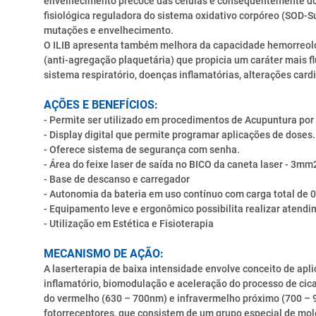
envelhecimento precoce das células e consequentemente dos
fisiológica reguladora do sistema oxidativo corpóreo (SOD-S
mutações e envelhecimento.
O ILIB apresenta também melhora da capacidade hemorreológi
(anti-agregação plaquetária) que propicia um caráter mais 
sistema respiratório, doenças inflamatórias, alterações cardi
AÇÕES E BENEFÍCIOS:
- Permite ser utilizado em procedimentos de Acupuntura por
- Display digital que permite programar aplicações de doses.
- Oferece sistema de segurança com senha.
- Área do feixe laser de saída no BICO da caneta laser - 3mm
- Base de descanso e carregador
- Autonomia da bateria em uso contínuo com carga total de 0
- Equipamento leve e ergonômico possibilita realizar atend
- Utilização em Estética e Fisioterapia
MECANISMO DE AÇÃO:
A laserterapia de baixa intensidade envolve conceito de ap
inflamatório, biomodulação e aceleração do processo de cic
do vermelho (630 – 700nm) e infravermelho próximo (700 – 90
fotorreceptores, que consistem de um grupo especial de mo