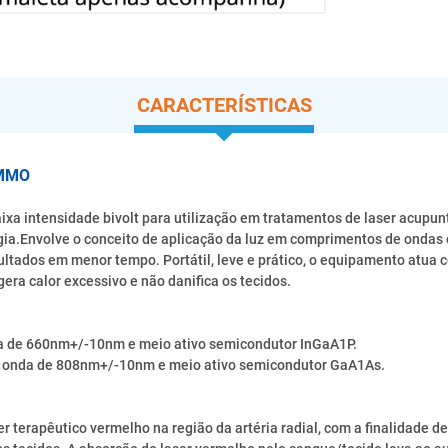
CARACTERÍSTICAS
 MMO
a intensidade bivolt para utilização em tratamentos de laser acupuntur
ogia.Envolve o conceito de aplicação da luz em comprimentos de ondas
ultados em menor tempo. Portátil, leve e prático, o equipamento atua 
era calor excessivo e não danifica os tecidos.
a de 660nm+/-10nm e meio ativo semicondutor InGaA1P.
e onda de 808nm+/-10nm e meio ativo semicondutor GaA1As.
er terapêutico vermelho na região da artéria radial, com a finalidade d