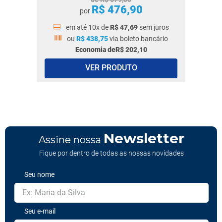
R$
476
,
90
por
em até
10
x de
R$
47
,
69
sem juros
ou
R$
438
,
75
via boleto bancário
Economia de
R$
202
,
10
VER PRODUTO
Newsletter
Assine nossa
Fique por dentro de todas as nossas novidades
Seu nome
Seu e-mail