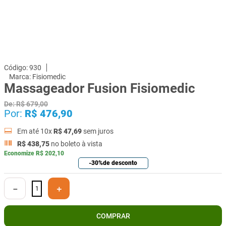
930
Fisiomedic
Massageador Fusion Fisiomedic
De:
R$
679
,
00
Por:
R$
476
,
90
Em até
10
x
R$
47
,
69
sem juros
R$
438
,
75
no boleto à vista
Economize
R$
202
,
10
-
30%
de desconto
－
＋
COMPRAR