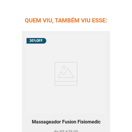
QUEM VIU, TAMBÉM VIU ESSE:
30%
Massageador Fusion Fisiomedic
de
R$
679
,
00